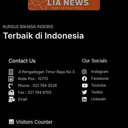
KURSUS BAHASA INGGRIS
Terbaik di Indonesia
Contact Us
Our Socials
Instagram
Jl Pengadegan Timur Raya No.3
Facebook
Kode Pos : 12770
Youtube
Phone : 021 794 3526
Twitter
Fax : 021 794 8702
Linkedin
Email
Visitors Counter