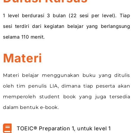
1 level berdurasi 3 bulan (22 sesi per level). Tiap
sesi terdiri dari kegiatan belajar yang berlangsung
selama 110 menit.
Materi
Materi belajar menggunakan buku yang ditulis
oleh tim penulis LIA, dimana tiap peserta akan
memperoleh student book yang juga tersedia
dalam bentuk e-book.
TOEIC® Preparation 1, untuk level 1