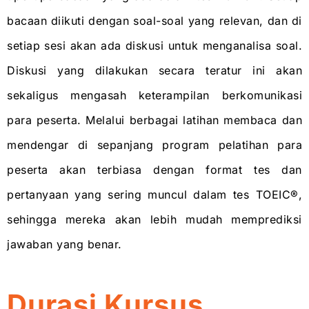
bacaan diikuti dengan soal-soal yang relevan, dan di
setiap sesi akan ada diskusi untuk menganalisa soal.
Diskusi yang dilakukan secara teratur ini akan
sekaligus mengasah keterampilan berkomunikasi
para peserta. Melalui berbagai latihan membaca dan
mendengar di sepanjang program pelatihan para
peserta akan terbiasa dengan format tes dan
pertanyaan yang sering muncul dalam tes TOEIC®,
sehingga mereka akan lebih mudah memprediksi
jawaban yang benar.
Durasi Kursus