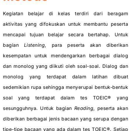
Kegiatan belajar di kelas terdiri dari beragam
aktivitas yang difokuskan untuk membantu peserta
mencapai tujuan belajar secara bertahap. Untuk
bagian
Listening
, para peserta akan diberikan
kesempatan untuk mendengarkan berbagai dialog
dan monolog yang diikuti oleh soal-soal. Dialog dan
monolog yang terdapat dalam latihan dibuat
sedemikian rupa sehingga menyerupai bentuk-bentuk
soal yang terdapat dalam tes TOEIC® yang
sesungguhnya. Untuk bagian
Reading
, peserta akan
diberikan berbagai jenis bacaan yang serupa dengan
tipe-tipe bacaan yang ada dalam tes TOEIC®. Setiap