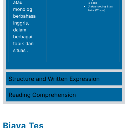
atau
(8 soal)
Understanding Short
monolog
Talks
(12 soal)
berbahasa
Inggris,
dalam
berbagai
topik dan
situasi.
Structure and Written Expression
Reading Comprehension
Biaya Tes