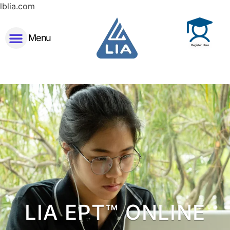
lblia.com
Menu
Register Here
LIA EPT™ ONLINE