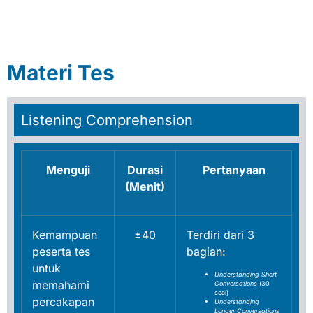
Materi Tes
Listening Comprehension
Menguji
Durasi
Pertanyaan
(Menit)
Kemampuan
±40
Terdiri dari 3
peserta tes
bagian:
untuk
Understanding Short
memahami
Conversations
(30
soal)
percakapan
Understanding
Longer Conversations