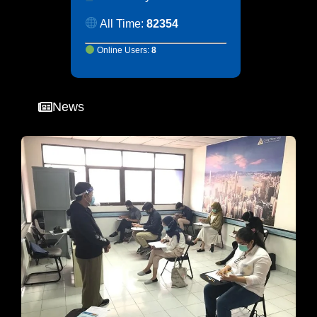
All Time:
82354
Online Users:
8
News