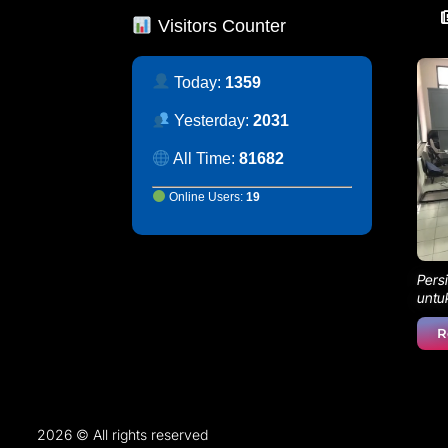
Visitors Counter
Today:
1359
Yesterday:
2031
All Time:
81682
Online Users:
19
Pers
untu
R
2026 © All rights reserved