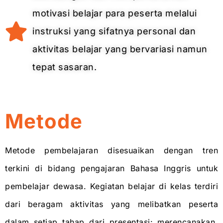
motivasi belajar para peserta melalui
instruksi yang sifatnya personal dan
aktivitas belajar yang bervariasi namun
tepat sasaran.
Metode
Metode pembelajaran disesuaikan dengan tren
terkini di bidang pengajaran Bahasa Inggris untuk
pembelajar dewasa. Kegiatan belajar di kelas terdiri
dari beragam aktivitas yang melibatkan peserta
dalam setiap tahap dari presentasi: merencanakan,