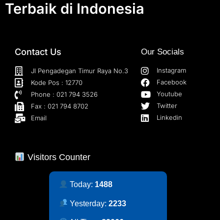
Terbaik di Indonesia
Contact Us
Our Socials
Instagram
Jl Pengadegan Timur Raya No.3
Facebook
Kode Pos : 12770
Youtube
Phone : 021 794 3526
Twitter
Fax : 021 794 8702
Linkedin
Email
Visitors Counter
Today:
1488
Yesterday:
2233