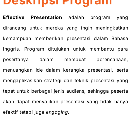
Deskripsi Program
Effective Presentation
adalah program yang
dirancang untuk mereka yang ingin meningkatkan
kemampuan memberikan presentasi dalam Bahasa
Inggris. Program ditujukan untuk membantu para
pesertanya dalam membuat perencanaan,
menuangkan ide dalam kerangka presentasi, serta
mengaplikasikan strategi dan teknik presentasi yang
tepat untuk berbagai jenis audiens, sehingga peserta
akan dapat menyajikan presentasi yang tidak hanya
efektif tetapi juga
engaging
.