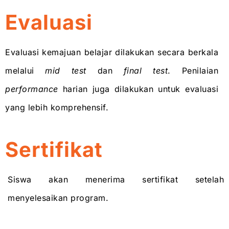
Evaluasi
Evaluasi kemajuan belajar dilakukan secara berkala
melalui
mid test
dan
final test
. Penilaian
performance
harian juga dilakukan untuk evaluasi
yang lebih komprehensif.
Sertifikat
Siswa akan menerima sertifikat setelah
menyelesaikan program.